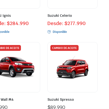
i Ignis
Suzuki Celerio
de:
$
284.990
Desde:
$
277.990
ponible
Disponible
BIO DE ACEITE
CAMBIO DE ACEITE
 Wall M4
Suzuki Spresso
.990
$
89.990