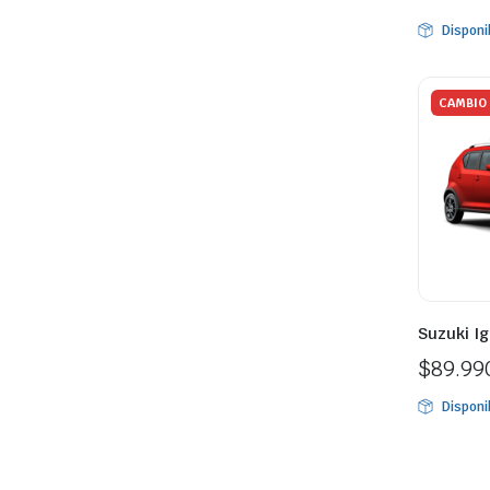
Disponi
CAMBIO 
Suzuki Ig
$
89.99
Disponi