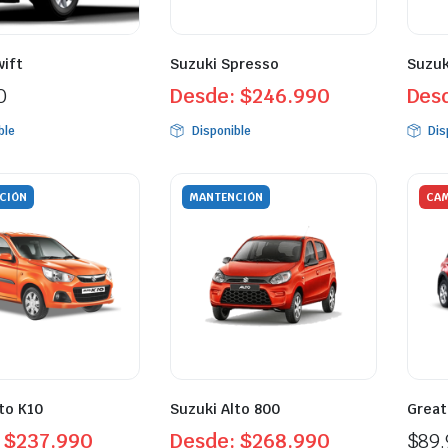
wift
Suzuki Spresso
Suzuk
0
Desde:
$
246.990
Des
ble
Disponible
Dis
CIÓN
MANTENCIÓN
CAM
to K10
Suzuki Alto 800
Great
:
$
237.990
Desde:
$
268.990
$
89