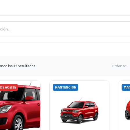
Ordenado
ndo los 12 resultados
Ordenar:
por
los
últimos
DE ACEITE
MANTENCIÓN
MAN