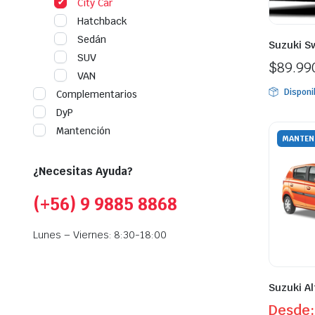
City Car
Hatchback
Sedán
Suzuki S
SUV
$
89.99
VAN
Disponi
Complementarios
DyP
Mantención
MANTEN
¿Necesitas Ayuda?
(+56) 9 9885 8868
Lunes – Viernes: 8:30-18:00
Suzuki Al
Desde