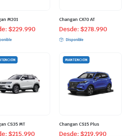
gan M201
Changan CX70 AT
de:
$
229.990
Desde:
$
278.990
ponible
Disponible
TENCIÓN
MANTENCIÓN
an CS35 MT
Changan CS15 Plus
de:
$
215.990
Desde:
$
219.990