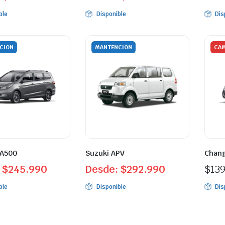
ble
Disponible
Dis
CIÓN
MANTENCIÓN
CAM
 A500
Suzuki APV
Chan
:
$
245.990
Desde:
$
292.990
$
13
ble
Disponible
Dis