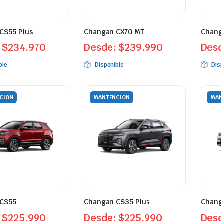
CS55 Plus
Changan CX70 MT
Chan
:
$
234.970
Desde:
$
239.990
Des
ble
Disponible
Dis
CIÓN
MANTENCIÓN
MAN
CS55
Changan CS35 Plus
Chang
:
$
225.990
Desde:
$
225.990
Des