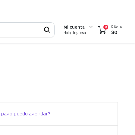
0 items
Mi cuenta
0
$
0
Hola, Ingresa
e pago puedo agendar?