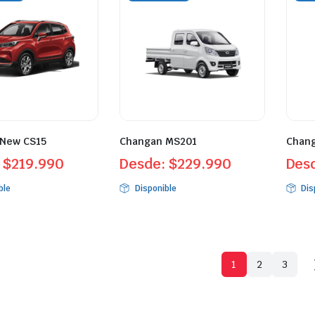
New CS15
Changan MS201
Chan
:
$
219.990
Desde:
$
229.990
Des
ble
Disponible
Dis
1
2
3