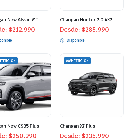
an New Alsvin MT
Changan Hunter 2.0 4X2
de:
$
212.990
Desde:
$
285.990
ponible
Disponible
TENCIÓN
MANTENCIÓN
an New CS35 Plus
Changan X7 Plus
de:
$
250.990
Desde:
$
235.990