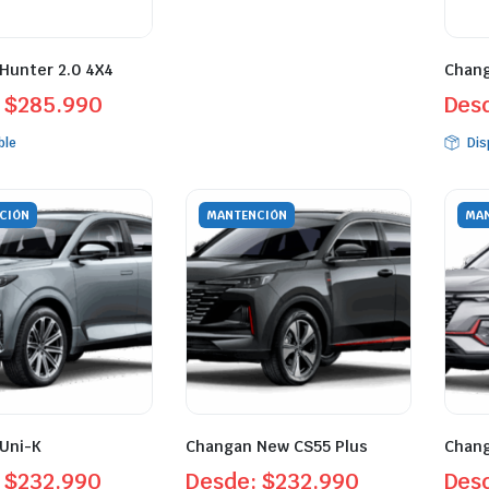
Hunter 2.0 4X4
Chang
:
$
285.990
Des
ble
Dis
CIÓN
MANTENCIÓN
MAN
Uni-K
Changan New CS55 Plus
Chang
:
$
232.990
Desde:
$
232.990
Des