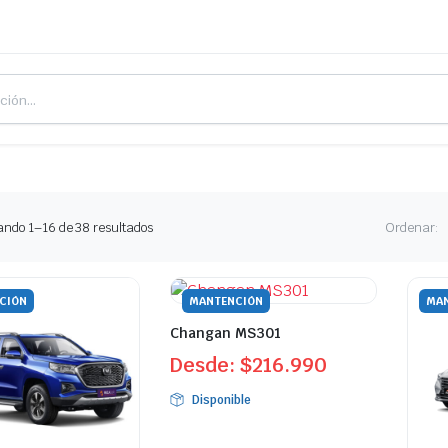
Ordenado
ando 1–16 de 38 resultados
Ordenar:
por
los
últimos
CIÓN
MANTENCIÓN
MAN
Changan MS301
Desde:
$
216.990
Disponible