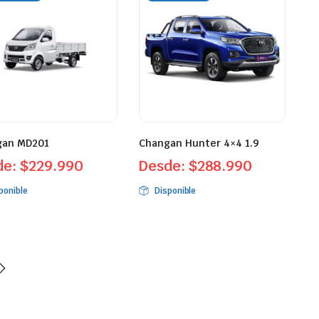
gan MD201
Changan Hunter 4×4 1.9
de:
$
229.990
Desde:
$
288.990
ponible
Disponible