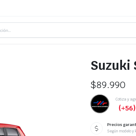
Suzuki 
$
89.990
Cotiza y ag
(+56)
Precios garan
Según modelo y k