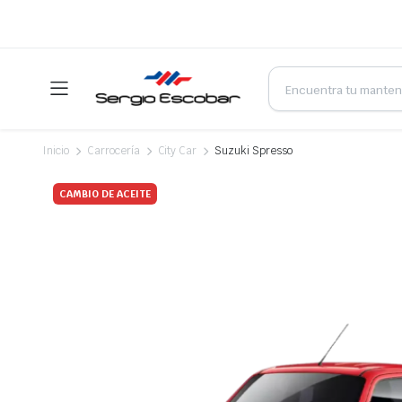
Products
search
Inicio
Carrocería
City Car
Suzuki Spresso
CAMBIO DE ACEITE