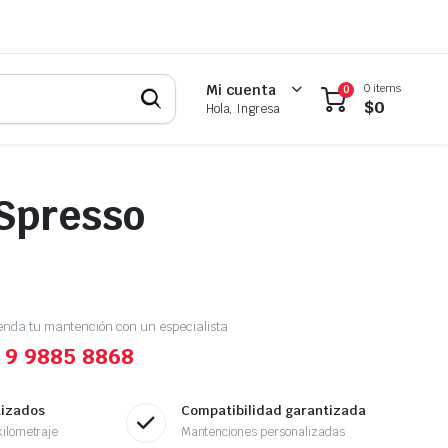
0 items
Mi cuenta
0
$
0
Hola, Ingresa
Spresso
enda tu mantención con un especialista
 9 9885 8868
tizados
Compatibilidad garantizada
ilometraje
Mantenciones personalizadas