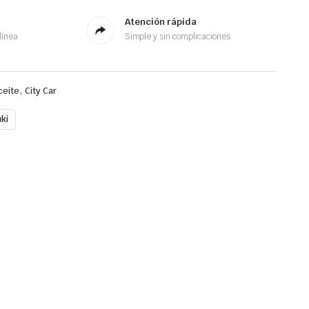
Atención rápida
línea
Simple y sin complicaciones
,
ceite
City Car
ki