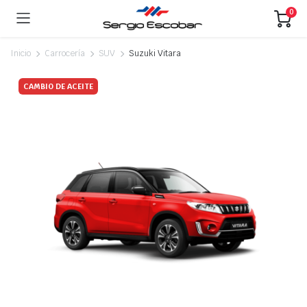
0
Inicio
Carrocería
SUV
Suzuki Vitara
CAMBIO DE ACEITE