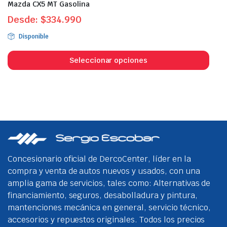
Mazda CX5 MT Gasolina
Desde:
$
334.990
Disponible
Este
prod
Seleccionar opciones
tien
múlt
vari
Las
opci
se
pue
eleg
Concesionario oficial de DercoCenter, líder en la
en
compra y venta de autos nuevos y usados, con una
la
amplia gama de servicios, tales como: Alternativas de
pági
financiamiento, seguros, desabolladura y pintura,
de
mantenciones mecánica en general, servicio técnico,
prod
accesorios y repuestos originales. Todos los precios