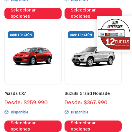
Este
Este
Seleccionar
Seleccionar
producto
prod
opciones
opciones
tiene
tien
múltiples
múlt
variantes.
vari
MANTENCIÓN
MANTENCIÓN
Las
Las
opciones
opci
se
se
pueden
pue
elegir
eleg
en
en
la
la
página
pági
Mazda CX7
Suzuki Grand Nomade
de
de
Desde:
$
259.990
Desde:
$
367.990
producto
prod
Disponible
Disponible
Este
Este
Seleccionar
Seleccionar
producto
prod
opciones
opciones