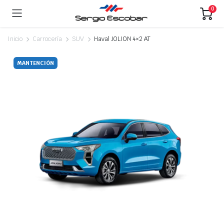
0
Inicio
Carrocería
SUV
Haval JOLION 4×2 AT
MANTENCIÓN