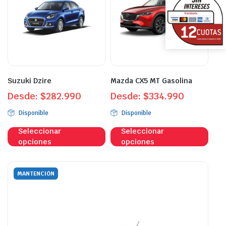
opciones
opci
se
se
pueden
pue
elegir
eleg
en
en
la
la
página
pági
Suzuki Dzire
Mazda CX5 MT Gasolina
de
de
Desde:
$
282.990
Desde:
$
334.990
producto
prod
Disponible
Disponible
Este
Este
Seleccionar
Seleccionar
producto
prod
opciones
opciones
tiene
tien
múltiples
múlt
variantes.
vari
MANTENCIÓN
Las
Las
opciones
opci
se
se
pueden
pue