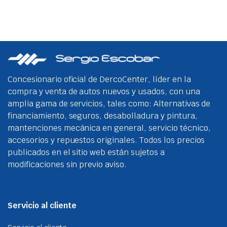
múlt
vari
Las
opci
se
pue
eleg
Concesionario oficial de DercoCenter, líder en la
en
compra y venta de autos nuevos y usados, con una
la
amplia gama de servicios, tales como: Alternativas de
pági
financiamiento, seguros, desabolladura y pintura,
de
mantenciones mecánica en general, servicio técnico,
prod
accesorios y repuestos originales. Todos los precios
publicados en el sitio web están sujetos a
modificaciones sin previo aviso.
Servicio al cliente