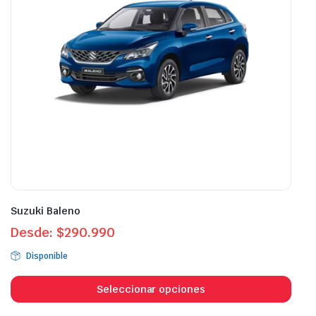
elegir
eleg
en
en
la
la
página
pági
de
de
producto
prod
Suzuki Baleno
Desde:
$
290.990
Disponible
Este
prod
Seleccionar opciones
tien