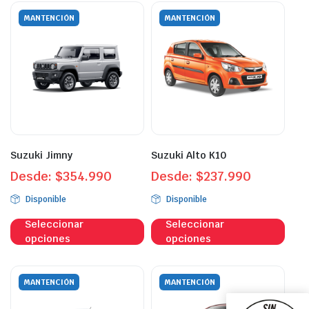
MANTENCIÓN
MANTENCIÓN
Suzuki Jimny
Suzuki Alto K10
Desde:
$
354.990
Desde:
$
237.990
Disponible
Disponible
Este
Este
Seleccionar
Seleccionar
producto
prod
opciones
opciones
tiene
tien
múltiples
múlt
variantes.
vari
MANTENCIÓN
MANTENCIÓN
Las
Las