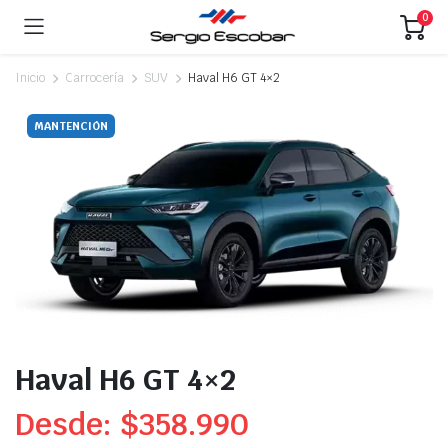
0
Inicio
Carrocería
SUV
Haval H6 GT 4×2
MANTENCIÓN
Haval H6 GT 4×2
Desde:
$
358.990